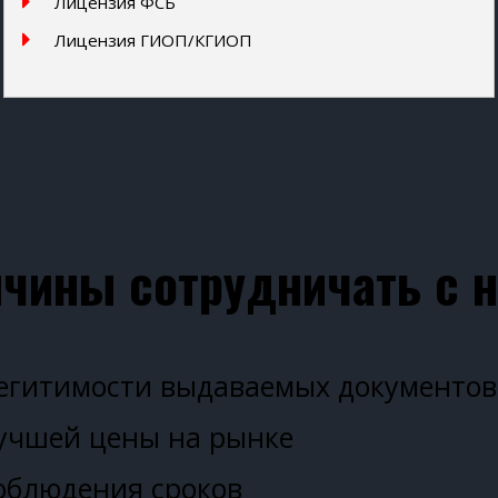
Лицензия ФСБ
Лицензия ГИОП/КГИОП
чины сотрудничать с 
легитимости выдаваемых документов
учшей цены на рынке
облюдения сроков