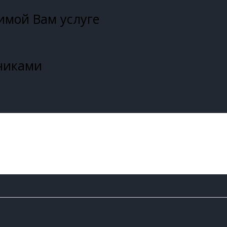
имой Вам услуге
дниками