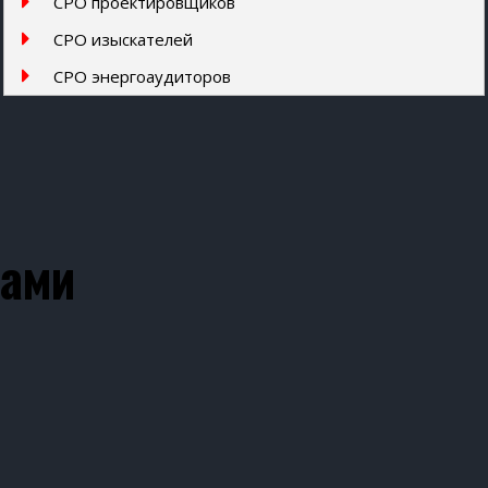
СРО проектировщиков
СРО изыскателей
СРО энергоаудиторов
нами