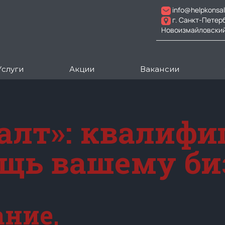
info@helpkonsal
г. Санкт-Петер
Новоизмайловский пр
Услуги
Акции
Вакансии
алт»: квалиф
щь вашему би
ние,