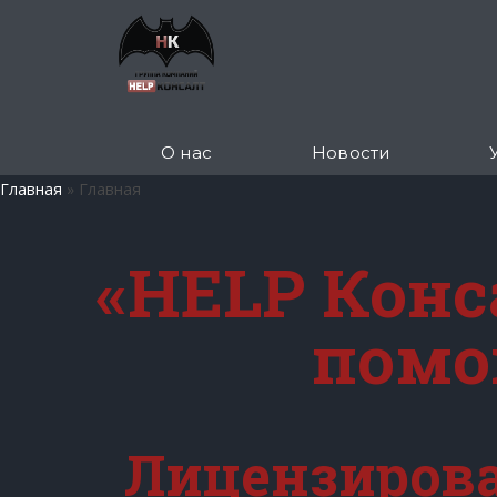
О нас
Новости
Главная
»
Главная
«HELP Конс
помо
Лицензирова