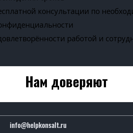
есплатной консультации по необход
конфиденциальности
довлетворённости работой и сотру
Нам доверяют
info@helpkonsalt.ru