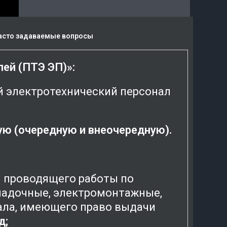
асто задаваемые вопросы
ей (ПТЭ ЭП)»:
 электротехнический персонал
ую (очередную и внеочередную).
и проводящего работы по
ладочные, электромонтажные,
ала, имеющего право выдачи
д;