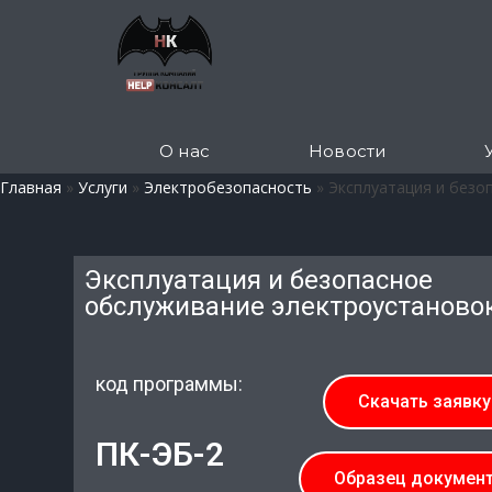
О нас
Новости
Главная
»
Услуги
»
Электробезопасность
»
Эксплуатация и безо
Эксплуатация и безопасное
обслуживание электроустаново
код программы:
Скачать заявку
ПК-ЭБ-2
Образец докумен