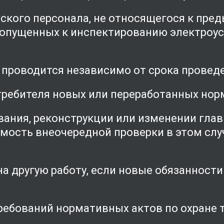
кого персонала, не относящегося к преды
 допущенных к инспектированию электроус
проводится независимо от срока провед
требителя новых или переработанных норм
вания, реконструкции или изменении гла
имость внеочередной проверки в этом слу
на другую работу, если новые обязанност
ребований нормативных актов по охране т