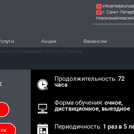
info@helpkonsal
г. Санкт-Петер
Новоизмайловский пр
Услуги
Акции
Вакансии
пасное обслуживание электроустановок
Продолжительность:
72
к
часа
Форма обучения:
очное,
дистанционное, выездное
Периодичность:
1 раз в 5 л
тов