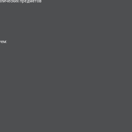
ллических предметов
уем: