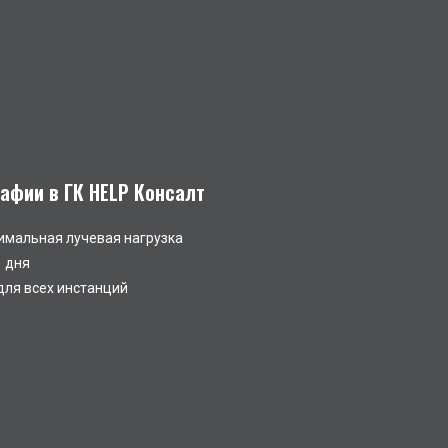
фии в ГК HELP Консалт
мальная лучевая нагрузка
1 дня
для всех инстанций