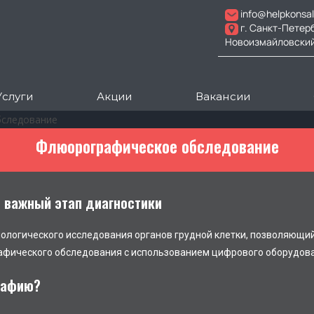
info@helpkonsal
г. Санкт-Петер
Новоизмайловский пр
Услуги
Акции
Вакансии
следование
Флюорографическое обследование
важный этап диагностики
логического исследования органов грудной клетки, позволяющий 
рафического обследования с использованием цифрового оборудов
рафию?