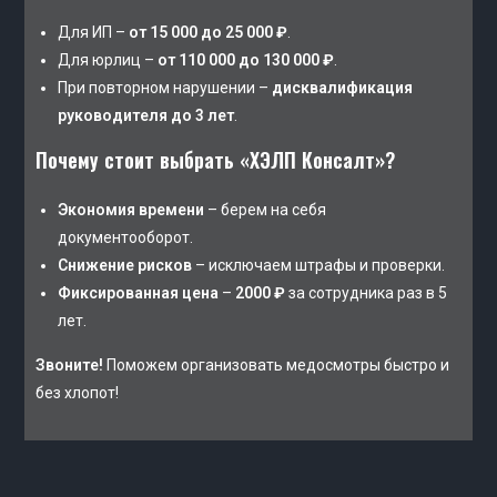
Для ИП –
от 15 000 до 25 000 ₽
.
Для юрлиц –
от 110 000 до 130 000 ₽
.
При повторном нарушении –
дисквалификация
руководителя до 3 лет
.
Почему стоит выбрать «ХЭЛП Консалт»?
Экономия времени
– берем на себя
документооборот.
Снижение рисков
– исключаем штрафы и проверки.
Фиксированная цена
–
2000 ₽
за сотрудника раз в 5
лет.
Звоните!
Поможем организовать медосмотры быстро и
без хлопот!