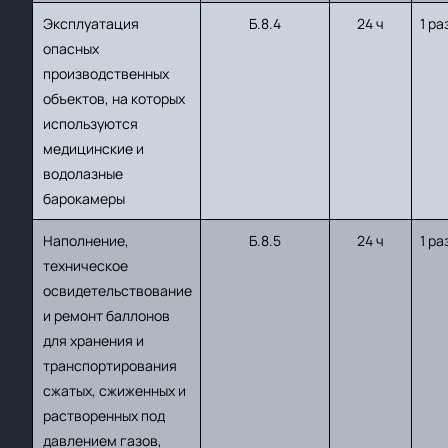
Эксплуатация
Б.8.4
24 ч
1 ра
опасных
производственных
объектов, на которых
используются
медицинские и
водолазные
барокамеры
Наполнение,
Б.8.5
24 ч
1 ра
техническое
освидетельствование
и ремонт баллонов
для хранения и
транспортирования
сжатых, сжиженных и
растворенных под
давлением газов,