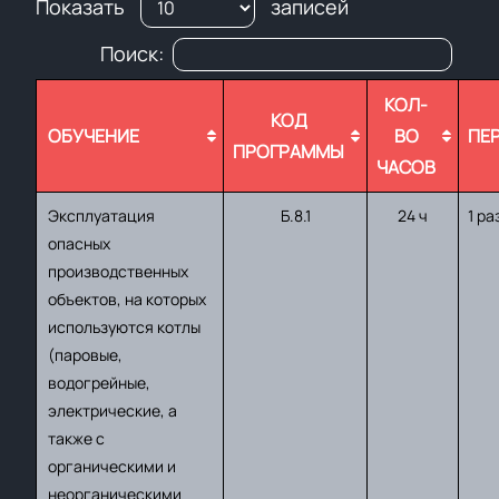
Показать
записей
Поиск:
КОЛ-
КОД
ОБУЧЕНИЕ
ВО
ПЕ
ПРОГРАММЫ
ЧАСОВ
Эксплуатация
Б.8.1
24 ч
1 ра
опасных
производственных
объектов, на которых
используются котлы
(паровые,
водогрейные,
электрические, а
также с
органическими и
неорганическими