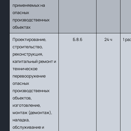
применяемых на
опасных
производственных
объектах
Проектирование,
Б.8.6
24 ч
1 ра
строительство,
реконструкция,
капитальный ремонт и
техническое
перевооружение
опасных
производственных
объектов,
изготовление,
монтаж (демонтаж),
наладка,
обслуживание и