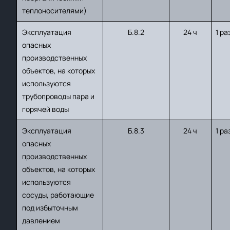
теплоносителями)
Эксплуатация
Б.8.2
24 ч
1 ра
опасных
производственных
объектов, на которых
используются
трубопроводы пара и
горячей воды
Эксплуатация
Б.8.3
24 ч
1 ра
опасных
производственных
объектов, на которых
используются
сосуды, работающие
под избыточным
давлением