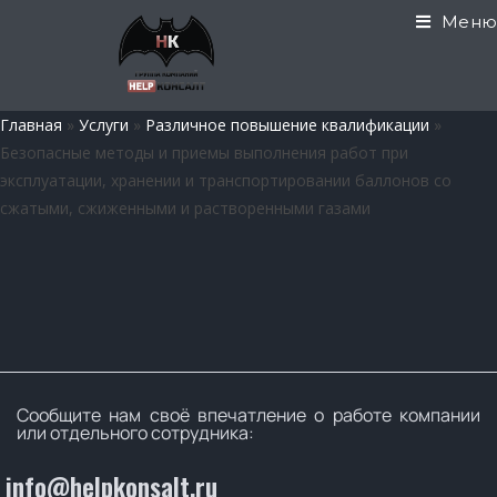
Меню
Главная
»
Услуги
»
Различное повышение квалификации
»
Безопасные методы и приемы выполнения работ при
эксплуатации, хранении и транспортировании баллонов со
сжатыми, сжиженными и растворенными газами
Сообщите нам своё впечатление о работе компании
или отдельного сотрудника:
info@helpkonsalt.ru