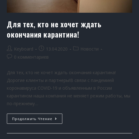
Для тех, кто не хочет ждать
окончания карантина!
Keyboard
13.04.2020
Новости
0 комментариев
Для тех, кто не хочет ждать окончания карантина!
Дорогие клиенты и партнеры!В связи с пандемией
коронавируса COVID-19 и объявленным в России
карантином наша компания не меняет режим работы, мы
по-прежнему…
Продолжить Чтение