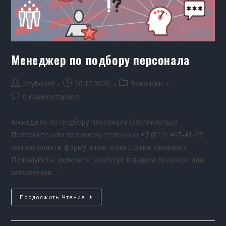
Менеджер по подбору персонала
Keyboard
20.12.2020
Вакансии
0 комментариев
Менеджер по подбору персонала Откликнуться
Позвоните нам по номеру телефона +7 (812) 467-41-37
или заполните форму ниже, и мы с Вами свяжемся
Пожалуйста, включите JavaScript в вашем браузере для
заполнения…
Продолжить Чтение