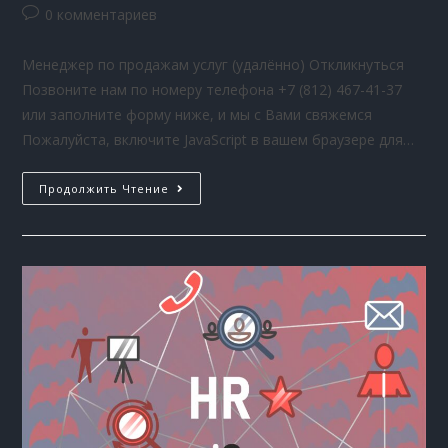
0 комментариев
Менеджер по продажам услуг (удалённо) Откликнуться
Позвоните нам по номеру телефона +7 (812) 467-41-37
или заполните форму ниже, и мы с Вами свяжемся
Пожалуйста, включите JavaScript в вашем браузере для…
Продолжить Чтение