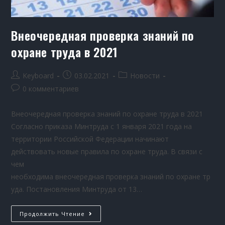
Внеочередная проверка знаний по
охране труда в 2021
Keyboard
03.02.2021
Новости
0 комментариев
Внеочередная проверка знаний по охране труда в 2021
Согласно приказа Минтруда с 1 января 2021 года на
территории Российской Федерации начинают
действовать новые правила по охране труда. В связи с
чем
необходима внеочередная проверка знаний по охране тр
уда. Постановления Минтруда от 13…
Продолжить Чтение