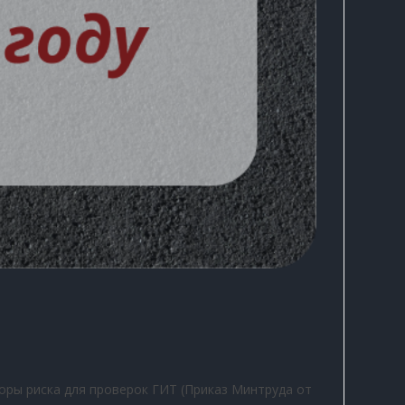
торы риска для проверок ГИТ (Приказ Минтруда от