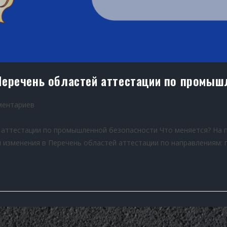
Перечень областей аттестации по промыш
ментариев
 аттестации по промышленной безопасности Что меняется? На 
й изменения в Перечень областей аттестации по направлениям: