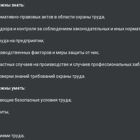
лжны знать:
рмативно-правовых актов в области охраны труда;
адзора и контроля за соблюдением законодательных и иных нормат
руда на предприятии;
изводственных факторов и меры защиты от них;
частных случаев на производстве и случаев профессиональных за
оверки знаний требований охраны труда.
лжны уметь:
ающие безопасные условия труда;
иты;
иями труда;