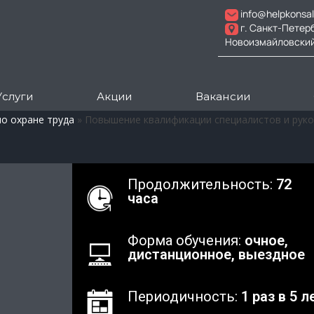
info@helpkonsal
г. Санкт-Петер
Новоизмайловский пр
Услуги
Акции
Вакансии
о охране труда
»
Повышение квалификации специалистов и руко
и
Продолжительность:
72
часа
Форма обучения:
очное,
дистанционное, выездное
Периодичность:
1 раз в 5 л